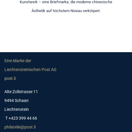
Kunstwerk – eine Briefmarke, die moderne chinesische
Ästhetik auf höchstem Niveau verkörpert.
Eine Marke der
Liechtensteinischen Post AG
post.li
Alte Zollstrasse 11
9494 Schaan
Liechtenstein
T +423 399 44 66
philatelie@post.li