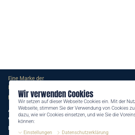
Eine Marke der
Liechtensteinischen Post AG
Wir verwenden Cookies
post.li
Wir setzen auf dieser Webseite Cookies ein. Mit der Nu
Webseite, stimmen Sie der Verwendung von Cookies zu.
Alte Zollstrasse 11
dazu, wie wir Cookies einsetzen, und wie Sie die Vorei
9494 Schaan
können:
Liechtenstein
Einstellungen
Datenschutzerklärung