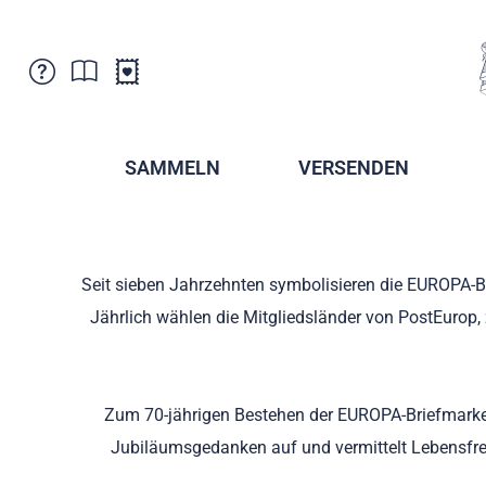
Kundenbetreuung
Aktuelles
Verkaufsstellen
Abonnemente
SAMMELN
VERSENDEN
Newsletter
Broschüren
Broschüren - Archiv
Postmuseum
Stempel - Archiv
Sammlervereine
Seit sieben Jahrzehnten symbolisieren die EUROPA-
Presse / Medien
Kryptobriefmarken
Jährlich wählen die Mitgliedsländer von PostEurop, 
Fürstentum Liechtenstein
Postcrossing
Stamp Manager
Zum 70-jährigen Bestehen der EUROPA-Briefmarken
Jubiläumsgedanken auf und vermittelt Lebensfre