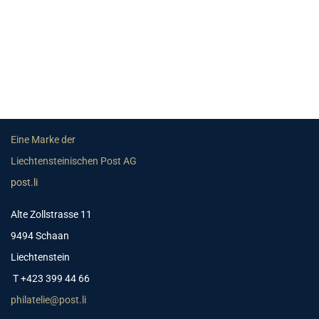
Eine Marke der
Liechtensteinischen Post AG
post.li
Alte Zollstrasse 11
9494 Schaan
Liechtenstein
T +423 399 44 66
philatelie@post.li