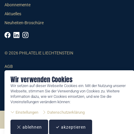
Abonnemente
Aktuelles
Neuheiten-Broschüre
© 2026 PHILATELIE LIECHTENSTEIN
AGB
Impressum
Wir verwenden Cookies
Datenschutzerklärung
Wir setzen auf dieser Webseite Cookies ein. Mit der Nutzung unserer
Webseite, stimmen Sie der Verwendung von Cookies zu. Weitere
Information dazu, wie wir Cookies einsetzen, und wie Sie die
Voreinstellungen verändern können:
Einstellungen
Datenschutzerklärung
©2026 by Philatelie Liechtenstein | All rights reserved
ablehnen
akzeptieren