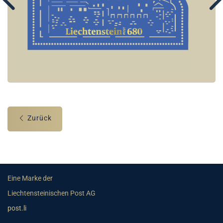
Zurück
Eine Marke der
Liechtensteinischen Post AG
post.li