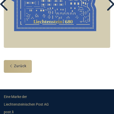
Zurück
Eine Marke der
Liechtensteinischen Post AG
post.li