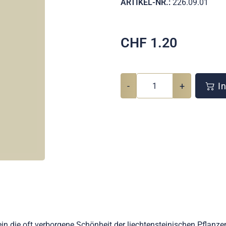
ARTIKEL-NR.:
226.09.01
CHF
1.20
-
+
In
ein die oft verborgene Schönheit der liechtensteinischen Pflanz