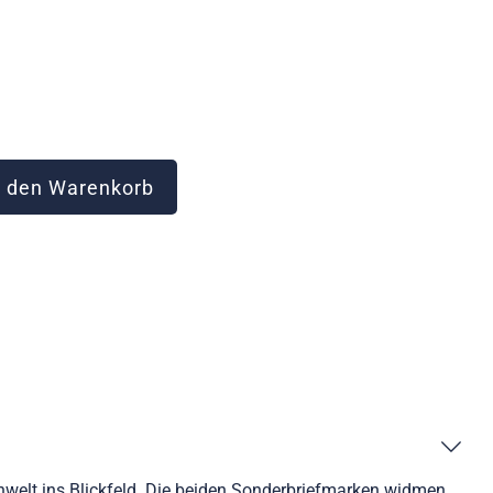
 den Warenkorb
enwelt ins Blickfeld. Die beiden Sonderbriefmarken widmen