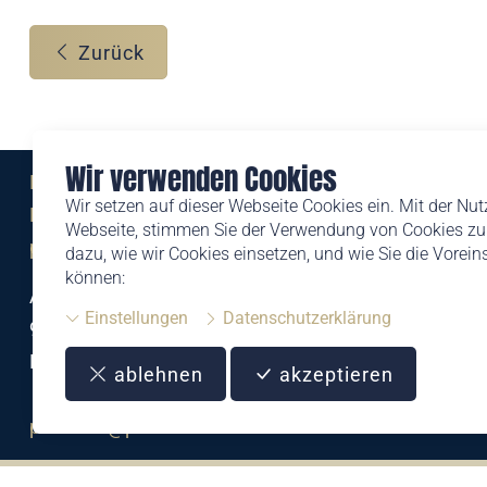
Zurück
Wir verwenden Cookies
Eine Marke der
Wir setzen auf dieser Webseite Cookies ein. Mit der Nu
Liechtensteinischen Post AG
Webseite, stimmen Sie der Verwendung von Cookies zu.
post.li
dazu, wie wir Cookies einsetzen, und wie Sie die Vorei
können:
Alte Zollstrasse 11
Einstellungen
Datenschutzerklärung
9494 Schaan
Liechtenstein
ablehnen
akzeptieren
T +423 399 44 66
philatelie@post.li