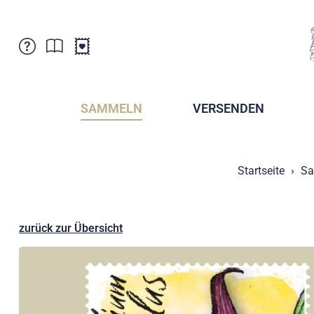
Kundenbetreuung
Aktuelles
Verkaufsstellen
Abonnemente
SAMMELN
VERSENDEN
Newsletter
Broschüren
Broschüren - Archiv
Postmuseum
Startseite
Sa
Stempel - Archiv
Sammlervereine
Presse / Medien
Kryptobriefmarken
Fürstentum Liechtenstein
Postcrossing
zurück zur Übersicht
Stamp Manager