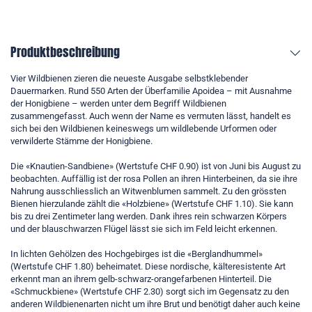
Produktbeschreibung
Vier Wildbienen zieren die neueste Ausgabe selbstklebender
Dauermarken. Rund 550 Arten der Überfamilie Apoidea – mit Ausnahme
der Honigbiene – werden unter dem Begriff Wildbienen
zusammengefasst. Auch wenn der Name es vermuten lässt, handelt es
sich bei den Wildbienen keineswegs um wildlebende Urformen oder
verwilderte Stämme der Honigbiene.
Die «Knautien-Sandbiene» (Wertstufe CHF 0.90) ist von Juni bis August zu
beobachten. Auffällig ist der rosa Pollen an ihren Hinterbeinen, da sie ihre
Nahrung ausschliesslich an Witwenblumen sammelt. Zu den grössten
Bienen hierzulande zählt die «Holzbiene» (Wertstufe CHF 1.10). Sie kann
bis zu drei Zentimeter lang werden. Dank ihres rein schwarzen Körpers
und der blauschwarzen Flügel lässt sie sich im Feld leicht erkennen.
In lichten Gehölzen des Hochgebirges ist die «Berglandhummel»
(Wertstufe CHF 1.80) beheimatet. Diese nordische, kälteresistente Art
erkennt man an ihrem gelb-schwarz-orangefarbenen Hinterteil. Die
«Schmuckbiene» (Wertstufe CHF 2.30) sorgt sich im Gegensatz zu den
anderen Wildbienenarten nicht um ihre Brut und benötigt daher auch keine