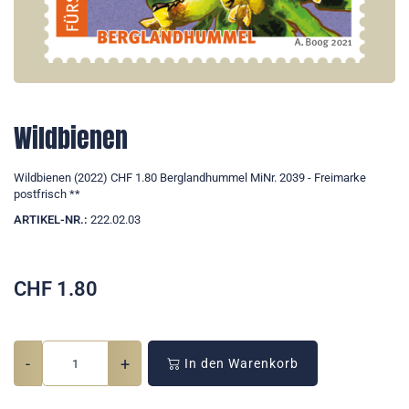
Wildbienen
Wildbienen (2022) CHF 1.80 Berglandhummel MiNr. 2039 - Freimarke
postfrisch **
ARTIKEL-NR.:
222.02.03
CHF
1.80
-
+
In den Warenkorb