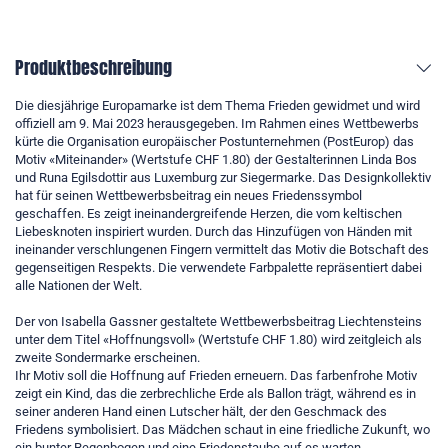
Produktbeschreibung
Die diesjährige Europamarke ist dem Thema Frieden gewidmet und wird
offiziell am 9. Mai 2023 herausgegeben. Im Rahmen eines Wettbewerbs
kürte die Organisation europäischer Postunternehmen (PostEurop) das
Motiv «Miteinander» (Wertstufe CHF 1.80) der Gestalterinnen Linda Bos
und Runa Egilsdottir aus Luxemburg zur Siegermarke. Das Designkollektiv
hat für seinen Wettbewerbsbeitrag ein neues Friedenssymbol
geschaffen. Es zeigt ineinandergreifende Herzen, die vom keltischen
Liebesknoten inspiriert wurden. Durch das Hinzufügen von Händen mit
ineinander verschlungenen Fingern vermittelt das Motiv die Botschaft des
gegenseitigen Respekts. Die verwendete Farbpalette repräsentiert dabei
alle Nationen der Welt.
Der von Isabella Gassner gestaltete Wettbewerbsbeitrag Liechtensteins
unter dem Titel «Hoffnungsvoll» (Wertstufe CHF 1.80) wird zeitgleich als
zweite Sondermarke erscheinen.
Ihr Motiv soll die Hoffnung auf Frieden erneuern. Das farbenfrohe Motiv
zeigt ein Kind, das die zerbrechliche Erde als Ballon trägt, während es in
seiner anderen Hand einen Lutscher hält, der den Geschmack des
Friedens symbolisiert. Das Mädchen schaut in eine friedliche Zukunft, wo
ein bunter Regenbogen und eine Friedenstaube auf es warten.