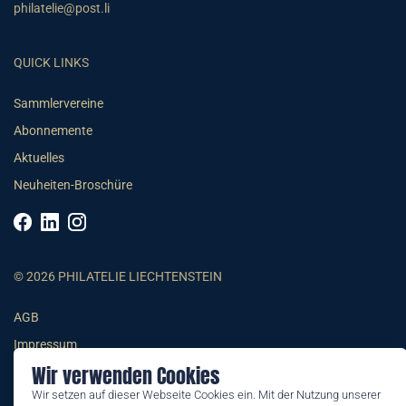
philatelie@post.li
QUICK LINKS
Sammlervereine
Abonnemente
Aktuelles
Neuheiten-Broschüre
© 2026 PHILATELIE LIECHTENSTEIN
AGB
Impressum
Wir verwenden Cookies
Datenschutzerklärung
Wir setzen auf dieser Webseite Cookies ein. Mit der Nutzung unserer