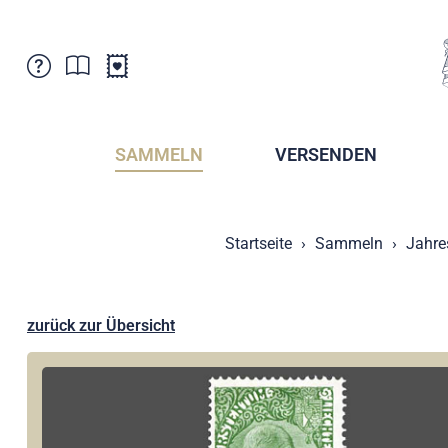
Kundenbetreuung
Aktuelles
Verkaufsstellen
Abonnemente
SAMMELN
VERSENDEN
Newsletter
Broschüren
Broschüren - Archiv
Postmuseum
Startseite
Sammeln
Jahre
Stempel - Archiv
Sammlervereine
Presse / Medien
Kryptobriefmarken
Fürstentum Liechtenstein
Postcrossing
zurück zur Übersicht
Stamp Manager