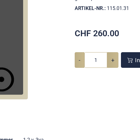
ARTIKEL-NR.:
115.01.31
CHF
260.00
-
+
In
ummer
1-2 y, 3ya