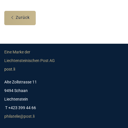
Zurück
Eine Marke der
Liechtensteinischen Post AG
post.li
Alte Zollstrasse 11
9494 Schaan
Liechtenstein
T +423 399 44 66
philatelie@post.li