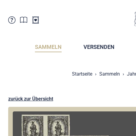
Kundenbetreuung
Aktuelles
Verkaufsstellen
Abonnemente
SAMMELN
VERSENDEN
Newsletter
Broschüren
Broschüren - Archiv
Postmuseum
Startseite
Sammeln
Jah
Stempel - Archiv
Sammlervereine
Presse / Medien
Kryptobriefmarken
Fürstentum Liechtenstein
Postcrossing
zurück zur Übersicht
Stamp Manager