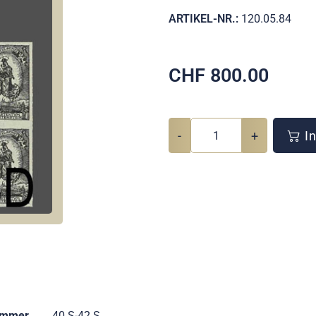
ARTIKEL-NR.:
120.05.84
CHF
800.00
-
+
In
ummer
40 S-42 S