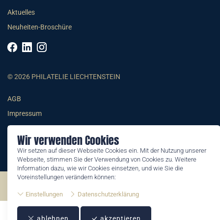
Aktuelles
Neuheiten-Broschüre
© 2026 PHILATELIE LIECHTENSTEIN
AGB
Impressum
Datenschutzerklärung
Wir verwenden Cookies
Wir setzen auf dieser Webseite Cookies ein. Mit der Nutzung unserer
Webseite, stimmen Sie der Verwendung von Cookies zu. Weitere
Information dazu, wie wir Cookies einsetzen, und wie Sie die
Voreinstellungen verändern können:
©2026 by Philatelie Liechtenstein | All rights reserved
Einstellungen
Datenschutzerklärung
ablehnen
akzeptieren