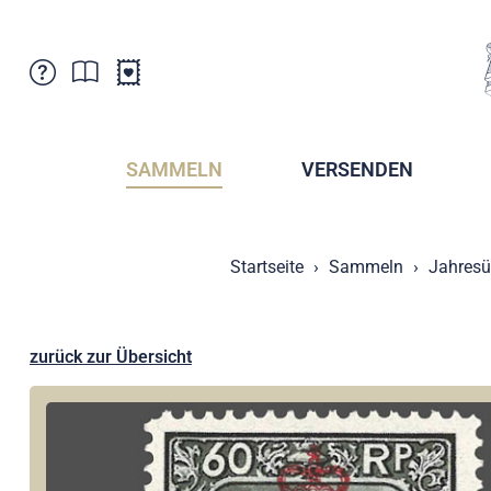
Kundenbetreuung
Aktuelles
Verkaufsstellen
Abonnemente
SAMMELN
VERSENDEN
Newsletter
Broschüren
Broschüren - Archiv
Postmuseum
Startseite
Sammeln
Jahresü
Stempel - Archiv
Sammlervereine
Presse / Medien
Kryptobriefmarken
Fürstentum Liechtenstein
Postcrossing
zurück zur Übersicht
Stamp Manager