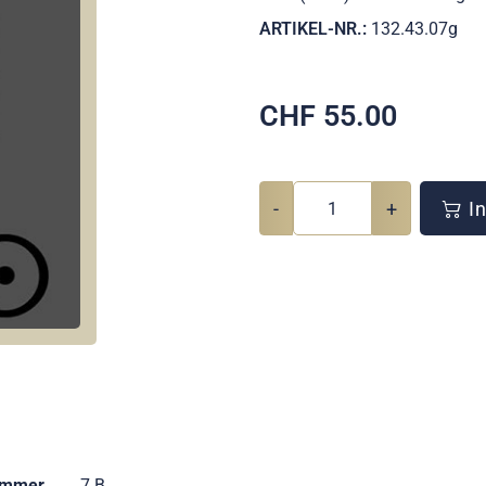
ARTIKEL-NR.:
132.43.07g
CHF
55.00
-
+
In
ummer
7 B