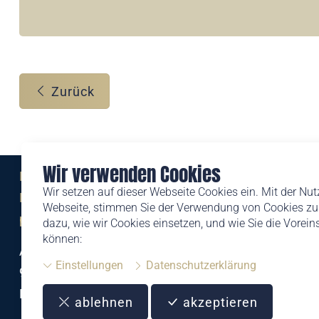
Zurück
Wir verwenden Cookies
Eine Marke der
Wir setzen auf dieser Webseite Cookies ein. Mit der Nu
Liechtensteinischen Post AG
Webseite, stimmen Sie der Verwendung von Cookies zu.
post.li
dazu, wie wir Cookies einsetzen, und wie Sie die Vorei
können:
Alte Zollstrasse 11
Einstellungen
Datenschutzerklärung
9494 Schaan
Liechtenstein
ablehnen
akzeptieren
T +423 399 44 66