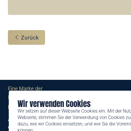
Zurück
Eine Marke der
Liechtensteinischen Post AG
Wir verwenden Cookies
post.li
Wir setzen auf dieser Webseite Cookies ein. Mit der Nu
Webseite, stimmen Sie der Verwendung von Cookies zu.
Alte Zollstrasse 11
dazu, wie wir Cookies einsetzen, und wie Sie die Vorei
9494 Schaan
können: