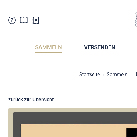
Kundenbetreuung
Aktuelles
Verkaufsstellen
Abonnemente
SAMMELN
VERSENDEN
Newsletter
Broschüren
Broschüren - Archiv
Postmuseum
Startseite
Sammeln
J
Stempel - Archiv
Sammlervereine
Presse / Medien
Kryptobriefmarken
Fürstentum Liechtenstein
Postcrossing
zurück zur Übersicht
Stamp Manager