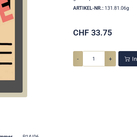
ARTIKEL-NR.:
131.81.06g
CHF
33.75
-
+
In
ummer
P14/06