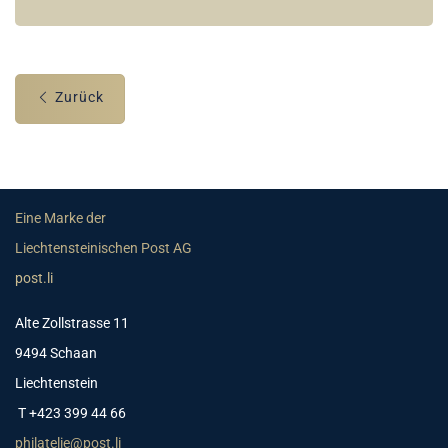
Zurück
Eine Marke der
Liechtensteinischen Post AG
post.li
Alte Zollstrasse 11
9494 Schaan
Liechtenstein
T +423 399 44 66
philatelie@post.li