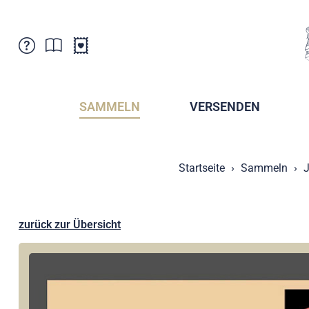
Kundenbetreuung
Aktuelles
Verkaufsstellen
Abonnemente
SAMMELN
VERSENDEN
Newsletter
Broschüren
Broschüren - Archiv
Postmuseum
Startseite
Sammeln
J
Stempel - Archiv
Sammlervereine
Presse / Medien
Kryptobriefmarken
Fürstentum Liechtenstein
Postcrossing
zurück zur Übersicht
Stamp Manager