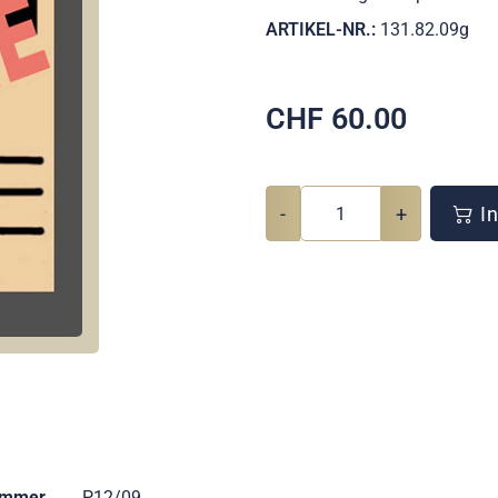
ARTIKEL-NR.:
131.82.09g
CHF
60.00
-
+
In
ummer
P12/09