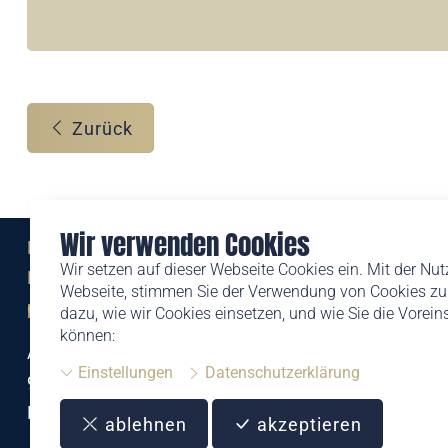
Zurück
Wir verwenden Cookies
Eine Marke der
Wir setzen auf dieser Webseite Cookies ein. Mit der Nu
Liechtensteinischen Post AG
Webseite, stimmen Sie der Verwendung von Cookies zu.
post.li
dazu, wie wir Cookies einsetzen, und wie Sie die Vorei
können:
Alte Zollstrasse 11
Einstellungen
Datenschutzerklärung
9494 Schaan
Liechtenstein
ablehnen
akzeptieren
T +423 399 44 66