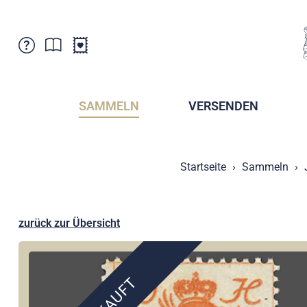
Kundenbetreuung
Aktuelles
Verkaufsstellen
Abonnemente
SAMMELN
VERSENDEN
Newsletter
Broschüren
Broschüren - Archiv
Postmuseum
Startseite
Sammeln
Stempel - Archiv
Sammlervereine
Presse / Medien
Kryptobriefmarken
Fürstentum Liechtenstein
Postcrossing
zurück zur Übersicht
Stamp Manager