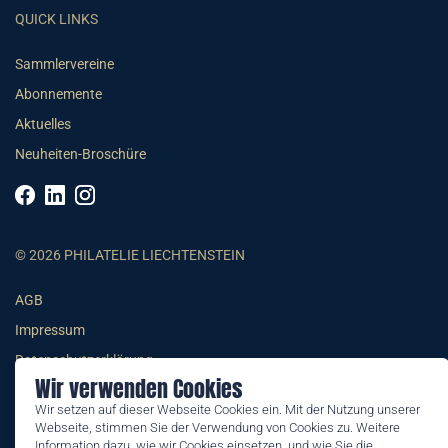
QUICK LINKS
Sammlervereine
Abonnemente
Aktuelles
Neuheiten-Broschüre
© 2026 PHILATELIE LIECHTENSTEIN
AGB
Impressum
Datenschutzerklärung
Wir verwenden Cookies
Wir setzen auf dieser Webseite Cookies ein. Mit der Nutzung unserer
Webseite, stimmen Sie der Verwendung von Cookies zu. Weitere
Information dazu, wie wir Cookies einsetzen, und wie Sie die