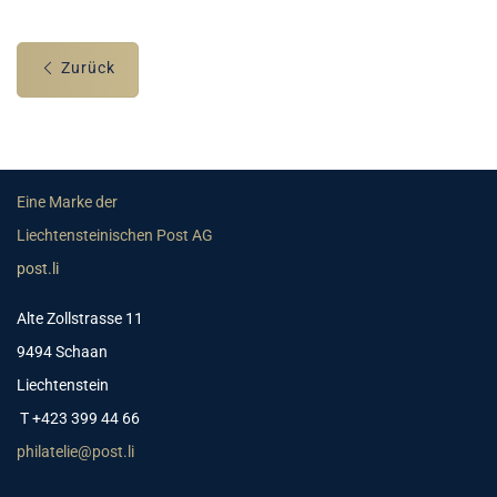
Zurück
Eine Marke der
Liechtensteinischen Post AG
post.li
Alte Zollstrasse 11
9494 Schaan
Liechtenstein
T +423 399 44 66
philatelie@post.li