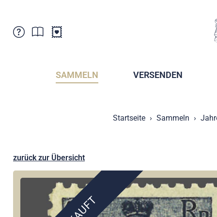
Kundenbetreuung
Aktuelles
Verkaufsstellen
Abonnemente
SAMMELN
VERSENDEN
Newsletter
Broschüren
Broschüren - Archiv
Postmuseum
Startseite
Sammeln
Jahr
Stempel - Archiv
Sammlervereine
Presse / Medien
Kryptobriefmarken
Fürstentum Liechtenstein
Postcrossing
zurück zur Übersicht
Stamp Manager