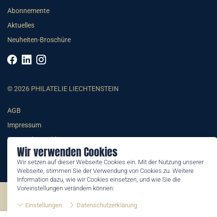
Abonnemente
Aktuelles
Neuheiten-Broschüre
© 2026 PHILATELIE LIECHTENSTEIN
AGB
Impressum
Datenschutzerklärung
Wir verwenden Cookies
Wir setzen auf dieser Webseite Cookies ein. Mit der Nutzung unserer
Webseite, stimmen Sie der Verwendung von Cookies zu. Weitere
Information dazu, wie wir Cookies einsetzen, und wie Sie die
Voreinstellungen verändern können:
©2026 by Philatelie Liechtenstein | All rights reserved
Einstellungen
Datenschutzerklärung