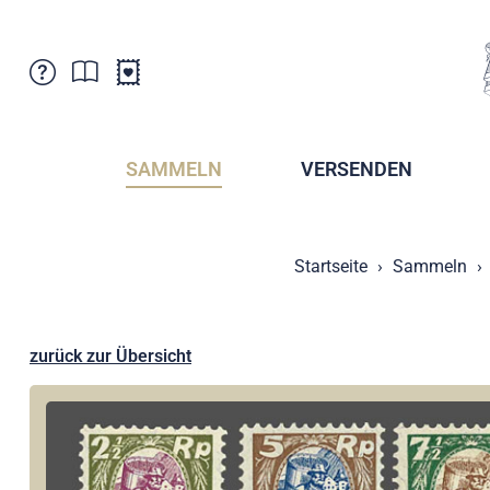
Kundenbetreuung
Aktuelles
Verkaufsstellen
Abonnemente
SAMMELN
VERSENDEN
Newsletter
Broschüren
Broschüren - Archiv
Postmuseum
Startseite
Sammeln
Stempel - Archiv
Sammlervereine
Presse / Medien
Kryptobriefmarken
Fürstentum Liechtenstein
Postcrossing
zurück zur Übersicht
Stamp Manager