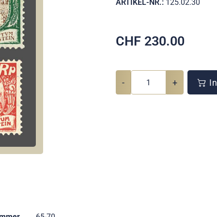
ARTIKEL-NR.:
125.02.30
CHF
230.00
-
+
In
ummer
65-70