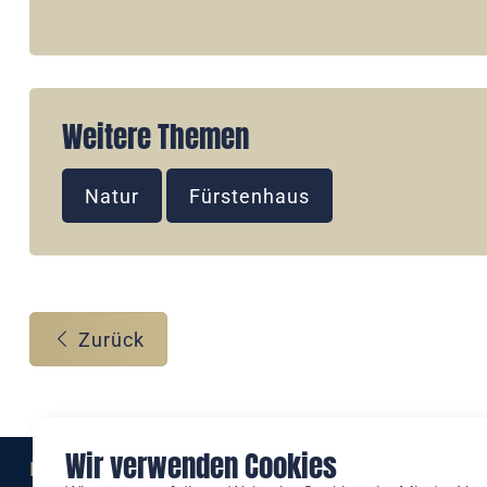
Weitere Themen
Natur
Fürstenhaus
Zurück
Wir verwenden Cookies
Eine Marke der