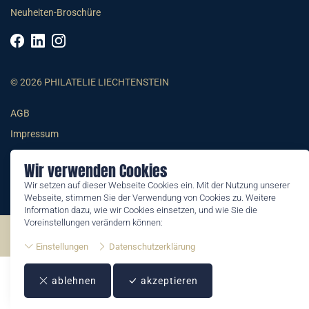
Neuheiten-Broschüre
© 2026 PHILATELIE LIECHTENSTEIN
AGB
Impressum
Datenschutzerklärung
Wir verwenden Cookies
Wir setzen auf dieser Webseite Cookies ein. Mit der Nutzung unserer
Webseite, stimmen Sie der Verwendung von Cookies zu. Weitere
Information dazu, wie wir Cookies einsetzen, und wie Sie die
Voreinstellungen verändern können:
©2026 by Philatelie Liechtenstein | All rights reserved
Einstellungen
Datenschutzerklärung
ablehnen
akzeptieren