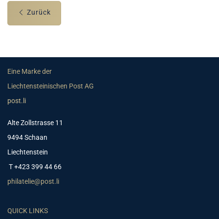
Zurück
Eine Marke der
Liechtensteinischen Post AG
post.li
Alte Zollstrasse 11
9494 Schaan
Liechtenstein
T +423 399 44 66
philatelie@post.li
QUICK LINKS