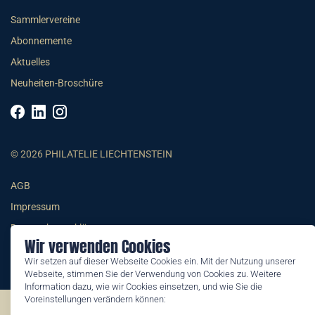
Sammlervereine
Abonnemente
Aktuelles
Neuheiten-Broschüre
© 2026 PHILATELIE LIECHTENSTEIN
AGB
Impressum
Datenschutzerklärung
Wir verwenden Cookies
Wir setzen auf dieser Webseite Cookies ein. Mit der Nutzung unserer
Webseite, stimmen Sie der Verwendung von Cookies zu. Weitere
Information dazu, wie wir Cookies einsetzen, und wie Sie die
Voreinstellungen verändern können:
©2026 by Philatelie Liechtenstein | All rights reserved