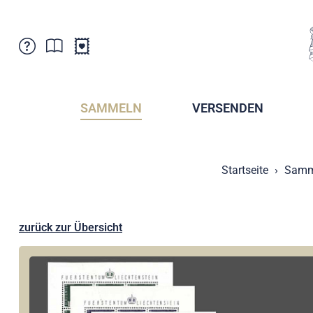
Kundenbetreuung
Aktuelles
Verkaufsstellen
Abonnemente
SAMMELN
VERSENDEN
Newsletter
Broschüren
Broschüren - Archiv
Postmuseum
Startseite
Samm
Stempel - Archiv
Sammlervereine
Presse / Medien
Kryptobriefmarken
Fürstentum Liechtenstein
Postcrossing
zurück zur Übersicht
Stamp Manager