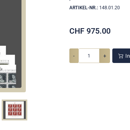
ARTIKEL-NR.:
148.01.20
CHF
975.00
-
+
In