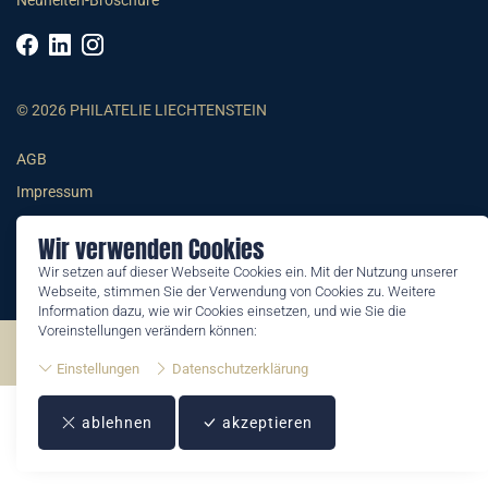
Neuheiten-Broschüre
© 2026 PHILATELIE LIECHTENSTEIN
AGB
Impressum
Datenschutzerklärung
Wir verwenden Cookies
Wir setzen auf dieser Webseite Cookies ein. Mit der Nutzung unserer
Webseite, stimmen Sie der Verwendung von Cookies zu. Weitere
Information dazu, wie wir Cookies einsetzen, und wie Sie die
Voreinstellungen verändern können:
©2026 by Philatelie Liechtenstein | All rights reserved
Einstellungen
Datenschutzerklärung
ablehnen
akzeptieren