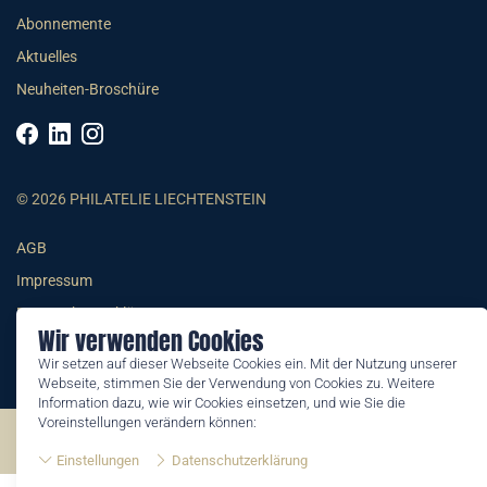
Abonnemente
Aktuelles
Neuheiten-Broschüre
© 2026 PHILATELIE LIECHTENSTEIN
AGB
Impressum
Datenschutzerklärung
Wir verwenden Cookies
Wir setzen auf dieser Webseite Cookies ein. Mit der Nutzung unserer
Webseite, stimmen Sie der Verwendung von Cookies zu. Weitere
Information dazu, wie wir Cookies einsetzen, und wie Sie die
Voreinstellungen verändern können:
©2026 by Philatelie Liechtenstein | All rights reserved
Einstellungen
Datenschutzerklärung