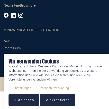
Neuheiten-Broschüre
© 2026 PHILATELIE LIECHTENSTEIN
AGB
Impressum
Datenschutzerklärung
Wir verwenden Cookies
Wir setzen auf dieser Webseite Cookies ein. Mit der Nutzung unserer
Webseite, stimmen Sie der Verwendung von Cookies zu. Weitere
Information dazu, wie wir Cookies einsetzen, und wie Sie die
Voreinstellungen verändern können:
©2026 by Philatelie Liechtenstein | All rights reserved
Einstellungen
Datenschutzerklärung
ablehnen
akzeptieren