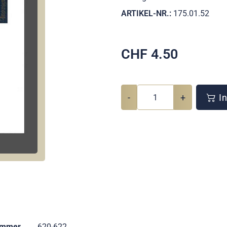
ARTIKEL-NR.:
175.01.52
CHF
4.50
-
+
In
ummer
620-622