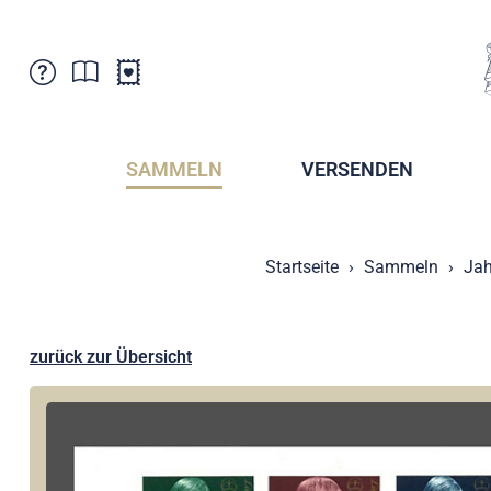
Kundenbetreuung
Aktuelles
Verkaufsstellen
Abonnemente
SAMMELN
VERSENDEN
Newsletter
Broschüren
Broschüren - Archiv
Postmuseum
Startseite
Sammeln
Jah
Stempel - Archiv
Sammlervereine
Presse / Medien
Kryptobriefmarken
Fürstentum Liechtenstein
Postcrossing
zurück zur Übersicht
Stamp Manager