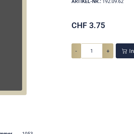
ARTIKEL-NR.:
192.09.62
CHF
3.75
-
+
In
ummer
1053