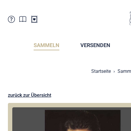
Kundenbetreuung
Aktuelles
Verkaufsstellen
Abonnemente
SAMMELN
VERSENDEN
Newsletter
Broschüren
Broschüren - Archiv
Postmuseum
Startseite
Samm
Stempel - Archiv
Sammlervereine
Presse / Medien
Kryptobriefmarken
Fürstentum Liechtenstein
Postcrossing
zurück zur Übersicht
Stamp Manager