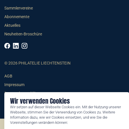
Sammlervereine
Abonnemente
Aktuelles
Neuheiten-Broschüre
© 2026 PHILATELIE LIECHTENSTEIN
AGB
Impressum
Datenschutzerklärung
Wir verwenden Cookies
Wir setzen auf dieser Webseite Cookies ein. Mit der Nutzung unserer
Webseite, stimmen Sie der Verwendung von Cookies zu. Weitere
Information dazu, wie wir Cookies einsetzen, und wie Sie die
Voreinstellungen verändern können:
©2026 by Philatelie Liechtenstein | All rights reserved