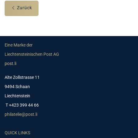
Zurück
Eine Marke der
Liechtensteinischen Post AG
post.li
Alte Zollstrasse 11
9494 Schaan
Liechtenstein
T +423 399 44 66
philatelie@post.li
QUICK LINKS