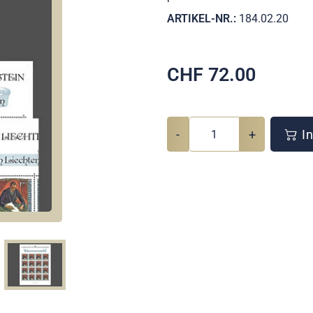
ARTIKEL-NR.:
184.02.20
CHF
72.00
-
+
In