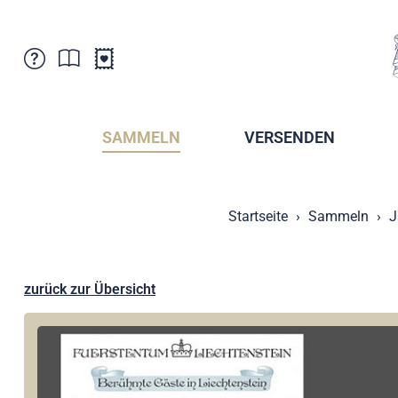
Kundenbetreuung
Aktuelles
Verkaufsstellen
Abonnemente
SAMMELN
VERSENDEN
Newsletter
Broschüren
Broschüren - Archiv
Postmuseum
Startseite
Sammeln
J
Stempel - Archiv
Sammlervereine
Presse / Medien
Kryptobriefmarken
Fürstentum Liechtenstein
Postcrossing
zurück zur Übersicht
Stamp Manager