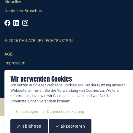
Aktuelles
Neuheiten-Broschüre
© 2026 PHILATELIE LIECHTENSTEIN
AGB
Impressum
Datenschutzerklärung
Wir verwenden Cookies
Wir setzen auf dieser Webseite Cookies ein. Mit der Nutzung unserer
Webseite, stimmen Sie der Verwendung von Cookies zu. Weitere
Information dazu, wie wir Cookies einsetzen, und wie Sie die
Voreinstellungen verändern können:
©2026 by Philatelie Liechtenstein | All rights reserved
Einstellungen
Datenschutzerklärung
ablehnen
akzeptieren