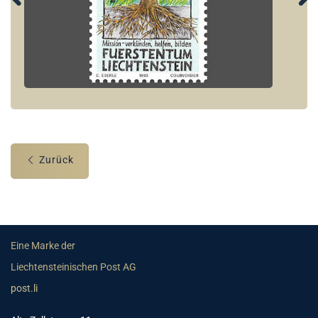
Zurück
Eine Marke der
Liechtensteinischen Post AG
post.li