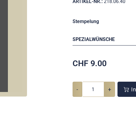
ARTIKEL-NR.:
218.06.40
Stempelung
SPEZIALWÜNSCHE
CHF
9.00
-
+
In