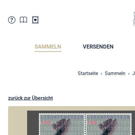
Kundenbetreuung
Aktuelles
Verkaufsstellen
Abonnemente
SAMMELN
VERSENDEN
Newsletter
Broschüren
Broschüren - Archiv
Postmuseum
Startseite
Sammeln
J
Stempel - Archiv
Sammlervereine
Presse / Medien
Kryptobriefmarken
Fürstentum Liechtenstein
Postcrossing
zurück zur Übersicht
Stamp Manager