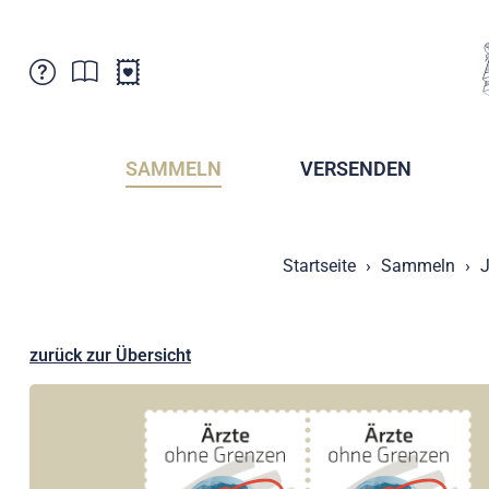
Kundenbetreuung
Aktuelles
Verkaufsstellen
Abonnemente
SAMMELN
VERSENDEN
Newsletter
Broschüren
Broschüren - Archiv
Postmuseum
Startseite
Sammeln
J
Stempel - Archiv
Sammlervereine
Presse / Medien
Kryptobriefmarken
Fürstentum Liechtenstein
Postcrossing
zurück zur Übersicht
Stamp Manager