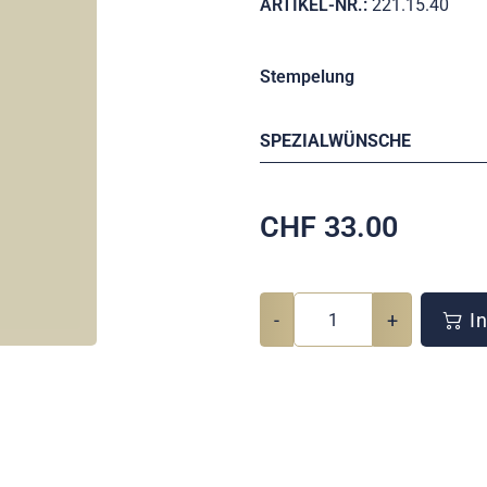
ARTIKEL-NR.:
221.15.40
Stempelung
SPEZIALWÜNSCHE
CHF
33.00
-
+
In