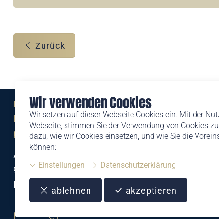
Zurück
Wir verwenden Cookies
Eine Marke der
Wir setzen auf dieser Webseite Cookies ein. Mit der Nu
Liechtensteinischen Post AG
Webseite, stimmen Sie der Verwendung von Cookies zu.
post.li
dazu, wie wir Cookies einsetzen, und wie Sie die Vorei
können:
Alte Zollstrasse 11
Einstellungen
Datenschutzerklärung
9494 Schaan
Liechtenstein
ablehnen
akzeptieren
T +423 399 44 66
philatelie@post.li