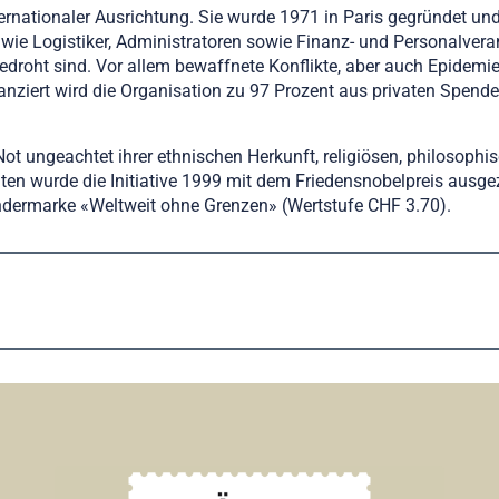
nternationaler Ausrichtung. Sie wurde 1971 in Paris gegründet un
wie Logistiker, Administratoren sowie Finanz- und Personalverant
bedroht sind. Vor allem bewaffnete Konflikte, aber auch Epide
nziert wird die Organisation zu 97 Prozent aus privaten Spende
ot ungeachtet ihrer ethnischen Herkunft, religiösen, philosophi
 wurde die Initiative 1999 mit dem Friedensnobelpreis ausgezei
ndermarke «Weltweit ohne Grenzen» (Wertstufe CHF 3.70).