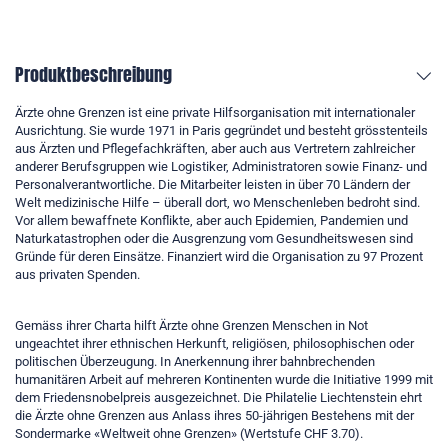
Produktbeschreibung
Ärzte ohne Grenzen ist eine private Hilfsorganisation mit internationaler
Ausrichtung. Sie wurde 1971 in Paris gegründet und besteht grösstenteils
aus Ärzten und Pflegefachkräften, aber auch aus Vertretern zahlreicher
anderer Berufsgruppen wie Logistiker, Administratoren sowie Finanz- und
Personalverantwortliche. Die Mitarbeiter leisten in über 70 Ländern der
Welt medizinische Hilfe – überall dort, wo Menschenleben bedroht sind.
Vor allem bewaffnete Konflikte, aber auch Epidemien, Pandemien und
Naturkatastrophen oder die Ausgrenzung vom Gesundheitswesen sind
Gründe für deren Einsätze. Finanziert wird die Organisation zu 97 Prozent
aus privaten Spenden.
Gemäss ihrer Charta hilft Ärzte ohne Grenzen Menschen in Not
ungeachtet ihrer ethnischen Herkunft, religiösen, philosophischen oder
politischen Überzeugung. In Anerkennung ihrer bahnbrechenden
humanitären Arbeit auf mehreren Kontinenten wurde die Initiative 1999 mit
dem Friedensnobelpreis ausgezeichnet. Die Philatelie Liechtenstein ehrt
die Ärzte ohne Grenzen aus Anlass ihres 50-jährigen Bestehens mit der
Sondermarke «Weltweit ohne Grenzen» (Wertstufe CHF 3.70).