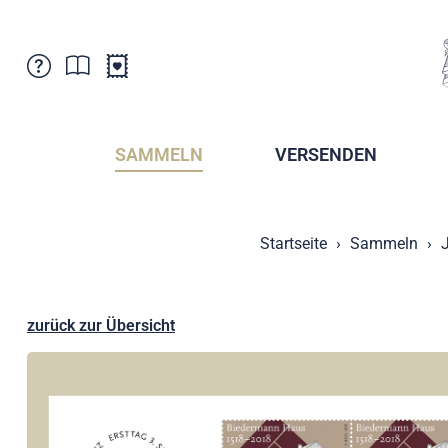
Kundenbetreuung
Aktuelles
Verkaufsstellen
Abonnemente
SAMMELN
VERSENDEN
Newsletter
Broschüren
Broschüren - Archiv
Postmuseum
Startseite
Sammeln
Stempel - Archiv
Sammlervereine
Presse / Medien
Kryptobriefmarken
Fürstentum Liechtenstein
Postcrossing
zurück zur Übersicht
Stamp Manager