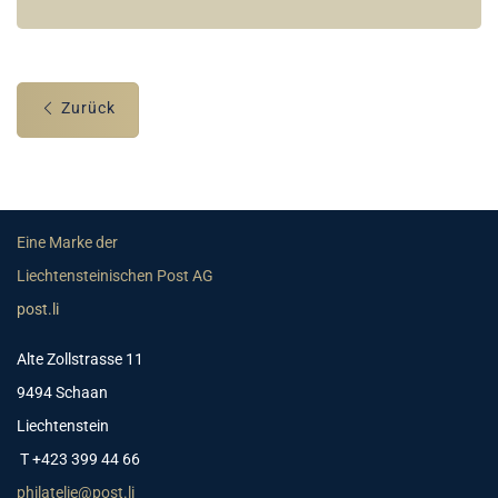
Zurück
Eine Marke der
Liechtensteinischen Post AG
post.li
Alte Zollstrasse 11
9494 Schaan
Liechtenstein
T +423 399 44 66
philatelie@post.li