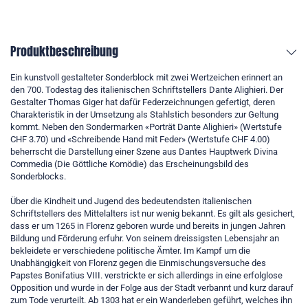
Produktbeschreibung
Ein kunstvoll gestalteter Sonderblock mit zwei Wertzeichen erinnert an
den 700. Todestag des italienischen Schriftstellers Dante Alighieri. Der
Gestalter Thomas Giger hat dafür Federzeichnungen gefertigt, deren
Charakteristik in der Umsetzung als Stahlstich besonders zur Geltung
kommt. Neben den Sondermarken «Porträt Dante Alighieri» (Wertstufe
CHF 3.70) und «Schreibende Hand mit Feder» (Wertstufe CHF 4.00)
beherrscht die Darstellung einer Szene aus Dantes Hauptwerk Divina
Commedia (Die Göttliche Komödie) das Erscheinungsbild des
Sonderblocks.
Über die Kindheit und Jugend des bedeutendsten italienischen
Schriftstellers des Mittelalters ist nur wenig bekannt. Es gilt als gesichert,
dass er um 1265 in Florenz geboren wurde und bereits in jungen Jahren
Bildung und Förderung erfuhr. Von seinem dreissigsten Lebensjahr an
bekleidete er verschiedene politische Ämter. Im Kampf um die
Unabhängigkeit von Florenz gegen die Einmischungsversuche des
Papstes Bonifatius VIII. verstrickte er sich allerdings in eine erfolglose
Opposition und wurde in der Folge aus der Stadt verbannt und kurz darauf
zum Tode verurteilt. Ab 1303 hat er ein Wanderleben geführt, welches ihn