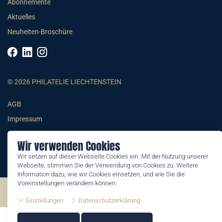
Abonnemente
Aktuelles
Neuheiten-Broschüre
© 2026 PHILATELIE LIECHTENSTEIN
AGB
Impressum
Datenschutzerklärung
Wir verwenden Cookies
Wir setzen auf dieser Webseite Cookies ein. Mit der Nutzung unserer
Webseite, stimmen Sie der Verwendung von Cookies zu. Weitere
Information dazu, wie wir Cookies einsetzen, und wie Sie die
Voreinstellungen verändern können:
©2026 by Philatelie Liechtenstein | All rights reserved
Einstellungen
Datenschutzerklärung