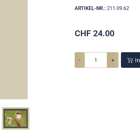
ARTIKEL-NR.:
211.09.62
CHF
24.00
-
+
In