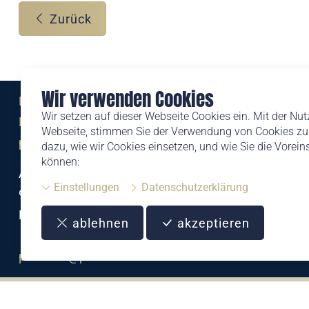
Zurück
Wir verwenden Cookies
Eine Marke der
Wir setzen auf dieser Webseite Cookies ein. Mit der Nu
Liechtensteinischen Post AG
Webseite, stimmen Sie der Verwendung von Cookies zu.
post.li
dazu, wie wir Cookies einsetzen, und wie Sie die Vorei
können:
Alte Zollstrasse 11
Einstellungen
Datenschutzerklärung
9494 Schaan
Liechtenstein
ablehnen
akzeptieren
T +423 399 44 66
philatelie@post.li