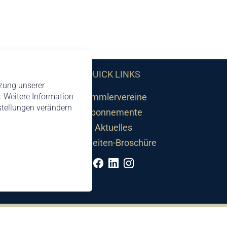
QUICK LINKS
tzung unserer
Sammlervereine
 Weitere Information
nstellungen verändern
Abonnemente
Aktuelles
Neuheiten-Broschüre
©2026 by Philatelie Liechtenstein | All rights reserved