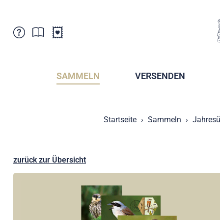
Kundenbetreuung
Aktuelles
Verkaufsstellen
Abonnemente
SAMMELN
VERSENDEN
Newsletter
Broschüren
Broschüren - Archiv
Postmuseum
Startseite
Sammeln
Jahresü
Stempel - Archiv
Sammlervereine
Presse / Medien
Kryptobriefmarken
Fürstentum Liechtenstein
Postcrossing
zurück zur Übersicht
Stamp Manager