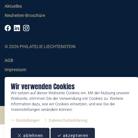
Aktuelles
Neuheiten-Broschüre
© 2026 PHILATELIE LIECHTENSTEIN
AGB
Impressum
Datenschutzerklärung
Wir verwenden Cookies
Wir setzen auf dieser Webseite Cookies ein. Mit der Nutzung unserer
Webseite, stimmen Sie der Verwendung von Cookies zu. Weitere
Information dazu, wie wir Cookies einsetzen, und wie Sie die
Voreinstellungen verändern können:
©2026 by Philatelie Liechtenstein | All rights reserved
Einstellungen
Datenschutzerklärung
ablehnen
akzeptieren