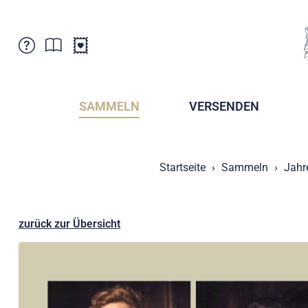
Kundenbetreuung
Aktuelles
Verkaufsstellen
Abonnemente
SAMMELN
VERSENDEN
Newsletter
Broschüren
Broschüren - Archiv
Postmuseum
Startseite
Sammeln
Jahr
Stempel - Archiv
Sammlervereine
Presse / Medien
Kryptobriefmarken
Fürstentum Liechtenstein
Postcrossing
zurück zur Übersicht
Stamp Manager