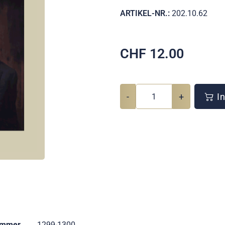
ARTIKEL-NR.:
202.10.62
CHF
12.00
-
+
In
ummer
1299-1300