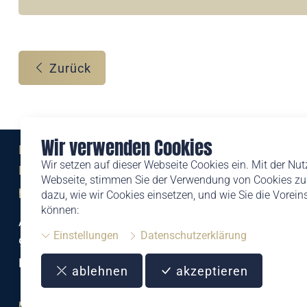
Zurück
Wir verwenden Cookies
Eine Marke der
Wir setzen auf dieser Webseite Cookies ein. Mit der Nu
Liechtensteinischen Post AG
Webseite, stimmen Sie der Verwendung von Cookies zu.
post.li
dazu, wie wir Cookies einsetzen, und wie Sie die Vorei
können:
Alte Zollstrasse 11
Einstellungen
Datenschutzerklärung
9494 Schaan
Liechtenstein
ablehnen
akzeptieren
T +423 399 44 66
philatelie@post.li