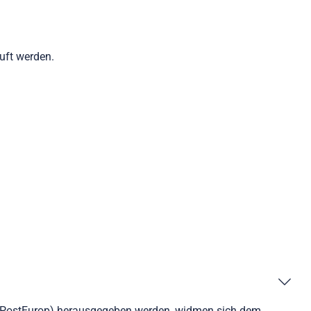
auft werden.
n (PostEurop) herausgegeben werden, widmen sich dem