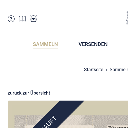
Kundenbetreuung
Aktuelles
Verkaufsstellen
Abonnemente
SAMMELN
VERSENDEN
Newsletter
Broschüren
Broschüren - Archiv
Postmuseum
Startseite
Sammel
Stempel - Archiv
Sammlervereine
Presse / Medien
Kryptobriefmarken
Fürstentum Liechtenstein
Postcrossing
zurück zur Übersicht
Stamp Manager