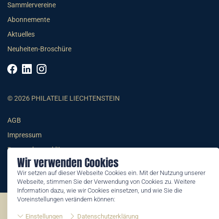
Sammlervereine
Abonnemente
Aktuelles
Neuheiten-Broschüre
© 2026 PHILATELIE LIECHTENSTEIN
AGB
Impressum
Datenschutzerklärung
Wir verwenden Cookies
Wir setzen auf dieser Webseite Cookies ein. Mit der Nutzung unserer
Webseite, stimmen Sie der Verwendung von Cookies zu. Weitere
Information dazu, wie wir Cookies einsetzen, und wie Sie die
Voreinstellungen verändern können:
©2026 by Philatelie Liechtenstein | All rights reserved
Einstellungen
Datenschutzerklärung