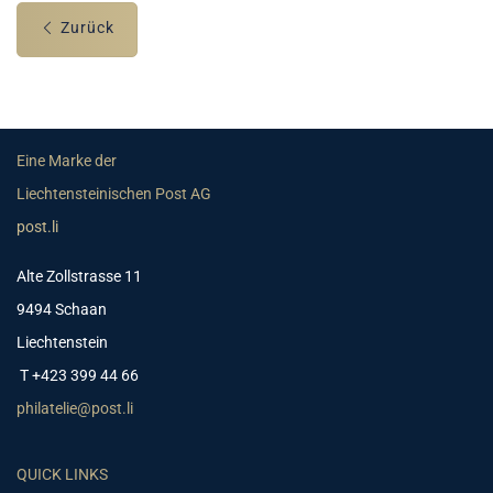
Zurück
Eine Marke der
Liechtensteinischen Post AG
post.li
Alte Zollstrasse 11
9494 Schaan
Liechtenstein
T +423 399 44 66
philatelie@post.li
QUICK LINKS