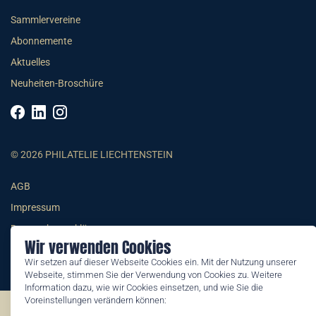
Sammlervereine
Abonnemente
Aktuelles
Neuheiten-Broschüre
© 2026 PHILATELIE LIECHTENSTEIN
AGB
Impressum
Datenschutzerklärung
Wir verwenden Cookies
Wir setzen auf dieser Webseite Cookies ein. Mit der Nutzung unserer
Webseite, stimmen Sie der Verwendung von Cookies zu. Weitere
Information dazu, wie wir Cookies einsetzen, und wie Sie die
Voreinstellungen verändern können:
©2026 by Philatelie Liechtenstein | All rights reserved