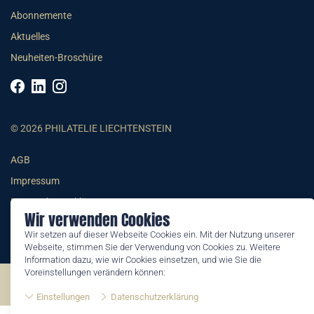
Abonnemente
Aktuelles
Neuheiten-Broschüre
© 2026 PHILATELIE LIECHTENSTEIN
AGB
Impressum
Datenschutzerklärung
Wir verwenden Cookies
Wir setzen auf dieser Webseite Cookies ein. Mit der Nutzung unserer
Webseite, stimmen Sie der Verwendung von Cookies zu. Weitere
Information dazu, wie wir Cookies einsetzen, und wie Sie die
Voreinstellungen verändern können:
©2026 by Philatelie Liechtenstein | All rights reserved
Einstellungen
Datenschutzerklärung