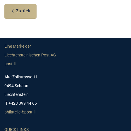
Zurück
Eine Marke der
Liechtensteinischen Post AG
post.li
Alte Zollstrasse 11
9494 Schaan
Liechtenstein
T +423 399 44 66
philatelie@post.li
QUICK LINKS