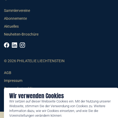
Sammlervereine
Abonnemente
Aktuelles
Neuheiten-Broschüre
© 2026 PHILATELIE LIECHTENSTEIN
AGB
Impressum
Datenschutzerklärung
Wir verwenden Cookies
Wir setzen auf dieser Webseite Cookies ein. Mit der Nutzung unserer
Webseite, stimmen Sie der Verwendung von Cookies zu. Weitere
Information dazu, wie wir Cookies einsetzen, und wie Sie die
Voreinstellungen verändern können: